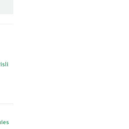
isli
nies