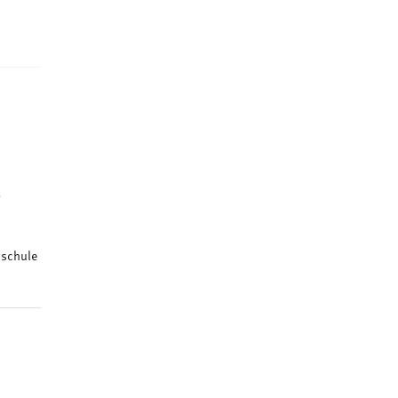
a
schule